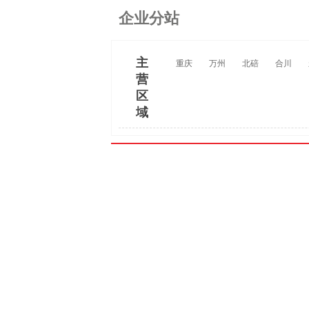
企业分站
主
重庆
万州
北碚
合川
营
区
域