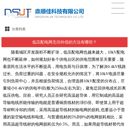
分类列表
低压配电网无功补偿的方法有哪些？
随着城区开发面积不断扩张，低压配电网也越来越大，10kV配电
网也不断延伸，如何规划好各个供电台区的供电范围将至关重要，随
着居民生活水平的不断提高，用电负荷与日俱增，为了解决0.4kV线路
过长、负荷过重的问题，在安全规程允许的情况下，将10kV电源尽量
引到负荷中心，并且根据负荷情况，合理选择10kV配变的分布点，尽
量缩小0.4kV的供电半径(般为250m左右为宜)，避免迂回供电或长距离
低压供电。目前，研究人员正在研究高温超导体，用它制成的高温超
导输电线所能传输的电能是普通铜质线材的3到5倍。即使算上用于超
导材料冷却的消耗，采用高温超导线材的输电网的损耗,也要远小于普
通的架空输电线和电缆。与普通线材的5%到8%的电网损耗相比，采
用高温超导线材的电网损耗仅为0.5%。而且，如果用超导线材替代传