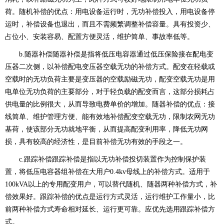
荷。随机补偿的优点：用电设备运行时，无功补偿投入，用电设备停
运时，补偿设备也退出，而且不需频繁调整补偿容量。具有投资少、
占位小、安装容易、配置方便灵活，维护简单、事故率低等。
b.随器补偿随器补偿是指将低压电容器通过低压保险接在配电变
压器二次侧，以补偿配电变压器空载无功的补偿方式。配变在轻载或
空载时的无功负荷主要是变压器的空载励磁无功，配变空载无功是用
电单位无功负荷的主要部分，对于轻负载的配变而言，这部分损耗占
供电量的比例很大，从而导致电费单价的增加。随器补偿的优点：接
线简单、维护管理方便、能有效地补偿配变空载无功，限制农网无功
基荷，使该部分无功就地平衡，从而提高配变利用率，降低无功网
损，具有较高的经济性，是目前补偿无功有效的手段之一。
c.跟踪补偿跟踪补偿是指以无功补偿投切装置作为控制保护装
置，将低压电容器组补偿在大用户0.4kv母线上的补偿方式。适用于
100kVA以上的专用配变用户，可以替代随机、随器两种补偿方式，补
偿效果好。跟踪补偿的优点是运行方式灵活，运行维护工作量小，比
前两种补偿方式寿命相对延长、运行更可靠。应优先选用跟踪补偿方
式。