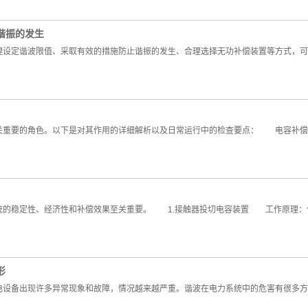
谐振的发生
定谐波限值、采取有效的措施防止谐振的发生、合理选择无功补偿装置等方式，可
重要的角色。以下是对其作用的详细解析以及日常运行中的检查要点： 电容补
的稳定性、经济性和补偿效果至关重要。 1.接触器投切电容装置 工作原理：
形
设备出现许多异常现象和故障，情况越来越严重。谐波在电力系统中的危害有很多方