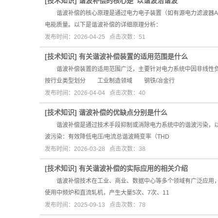
[
技术知识
]
谐波补偿的核心是“以谐波治谐波”
谐波补偿的核心原理是通过电力电子装置（如有源电力滤波器AP
电能质量。以下是谐波补偿的详细原理分析：
发布时间：2026-04-25 点击次数：51
[
技术知识
]
有关谐波补偿装置的适用范围是什么
谐波补偿装置的适用范围广泛，主要针对电力系统中因非线性负
按行业类型划分 工业制造领域 钢铁/冶金行
发布时间：2026-04-04 点击次数：40
[
技术知识
]
谐波补偿的优缺点分别是什么
谐波补偿是通过技术手段抑制或消除电力系统中的谐波污染，以
波污染：有效降低电压/电流总谐波畸变率（THD
发布时间：2026-03-28 点击次数：38
[
技术知识
]
有关谐波补偿的实际应用的相关介绍
谐波补偿技术在工业、商业、数据中心等多个领域有广泛应用，
使用中频炉和直流轧机，产生大量5次、7次、11
发布时间：2025-09-13 点击次数：78