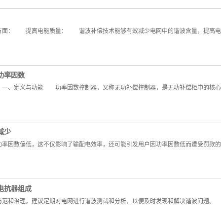
面： 提高电能质量： 谐波补偿技术能够有效减少电网中的谐波含量，提高电
功率因数
、定义与功能 功率因数控制器，又称无功补偿控制器，是无功补偿柜中的核心元
减少
率因数偏低，这不仅影响了输配电效率，还可能引发用户因功率因数低而遭受罚款
电抗器组成
范和治理。建议定期对电网进行谐波测试和分析，以便及时发现和解决谐波问题。