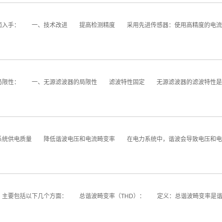
入手： 一、技术改进 提高检测精度 采用先进传感器：使用高精度的电流互
限性： 一、无源滤波器的局限性 滤波特性固定 无源滤波器的滤波特性是由
供电质量 降低谐波电压和电流畸变率 在电力系统中，谐波会导致电压和电流
主要包括以下几个方面： 总谐波畸变率（THD）： 定义：总谐波畸变率是谐