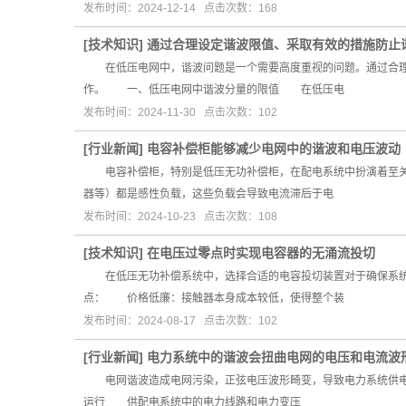
发布时间：2024-12-14 点击次数：168
[
技术知识
]
通过合理设定谐波限值、采取有效的措施防止
在低压电网中，谐波问题是一个需要高度重视的问题。通过合理设
作。 一、低压电网中谐波分量的限值 在低压电
发布时间：2024-11-30 点击次数：102
[
行业新闻
]
电容补偿柜能够减少电网中的谐波和电压波动
电容补偿柜，特别是低压无功补偿柜，在配电系统中扮演着至关
器等）都是感性负载，这些负载会导致电流滞后于电
发布时间：2024-10-23 点击次数：108
[
技术知识
]
在电压过零点时实现电容器的无涌流投切
在低压无功补偿系统中，选择合适的电容投切装置对于确保系统
点： 价格低廉：接触器本身成本较低，使得整个装
发布时间：2024-08-17 点击次数：102
[
行业新闻
]
电力系统中的谐波会扭曲电网的电压和电流波
电网谐波造成电网污染，正弦电压波形畸变，导致电力系统供电
运行 供配电系统中的电力线路和电力变压