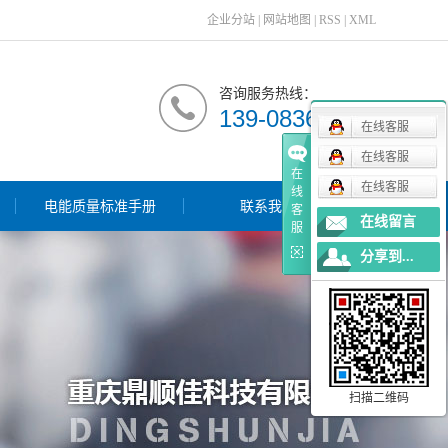
企业分站
|
网站地图
|
RSS
|
XML
咨询服务热线：
139-0836-5511
在线客服
在线客服
在
在线客服
线
电能质量标准手册
联系我们
客
在线留言
服
分享到...
扫描二维码