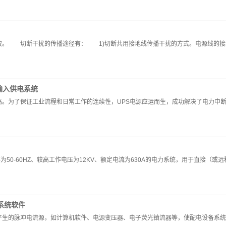
。 切断干扰的传播途径有： 1)切断共用接地线传播干扰的方式。电源线的接
输入供电系统
为了保证工业流程和日常工作的连续性，UPS电源应运而生，成功解决了电力中断
频率为50-60HZ、较高工作电压为12KV、额定电流为630A的电力系统，用于直接
系统软件
的脉冲电流源，如计算机软件、电源变压器、电子荧光镇流器等，使配电设备系统