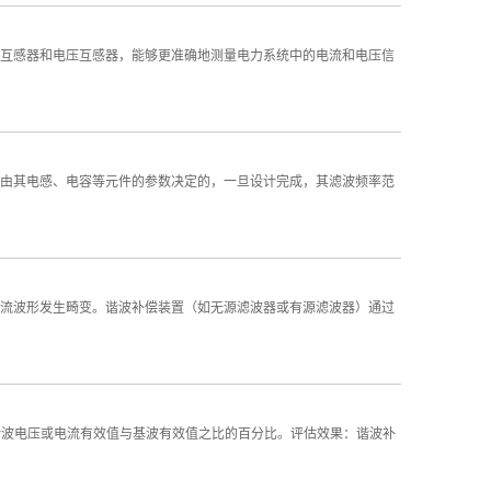
感器和电压互感器，能够更准确地测量电力系统中的电流和电压信
其电感、电容等元件的参数决定的，一旦设计完成，其滤波频率范
波形发生畸变。谐波补偿装置（如无源滤波器或有源滤波器）通过
波电压或电流有效值与基波有效值之比的百分比。评估效果：谐波补