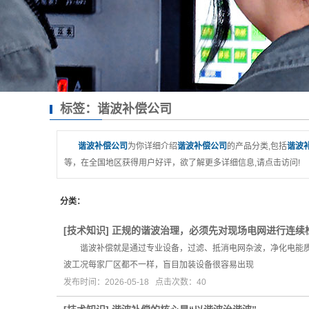
Sta
标签：谐波补偿公司
谐波补偿公司
为你详细介绍
谐波补偿公司
的产品分类,包括
谐波
等，在全国地区获得用户好评，欲了解更多详细信息,请点击访问!
分类：
[
技术知识
]
正规的谐波治理，必须先对现场电网进行连续
谐波补偿就是通过专业设备，过滤、抵消电网杂波，净化电能质
波工况每家厂区都不一样，盲目加装设备很容易出现
发布时间：2026-05-18 点击次数：40